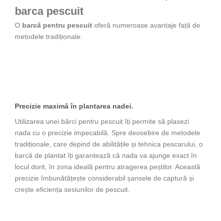
barca pescuit
O
barcă pentru pescuit
oferă numeroase avantaje față de
metodele tradiționale:
Precizie maximă în plantarea nadei.
Utilizarea unei bărci pentru pescuit îți permite să plasezi
nada cu o precizie impecabilă. Spre deosebire de metodele
tradiționale, care depind de abilitățile și tehnica pescarului, o
barcă de plantat îți garantează că nada va ajunge exact în
locul dorit, în zona ideală pentru atragerea peștilor. Această
precizie îmbunătățește considerabil șansele de captură și
crește eficiența sesiunilor de pescuit.