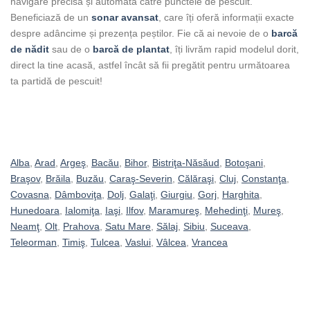
navigare precisă și automată către punctele de pescuit.
Beneficiază de un
sonar avansat
, care îți oferă informații exacte
despre adâncime și prezența peștilor. Fie că ai nevoie de o
barcă
de nădit
sau de o
barcă de plantat
, îți livrăm rapid modelul dorit,
direct la tine acasă, astfel încât să fii pregătit pentru următoarea
ta partidă de pescuit!
Alba
,
Arad
,
Argeş
,
Bacău
,
Bihor
,
Bistriţa-Năsăud
,
Botoşani
,
Braşov
,
Brăila
,
Buzău
,
Caraş-Severin
,
Călăraşi
,
Cluj
,
Constanţa
,
Covasna
,
Dâmboviţa
,
Dolj
,
Galaţi
,
Giurgiu
,
Gorj
,
Harghita
,
Hunedoara
,
Ialomiţa
,
Iaşi
,
Ilfov
,
Maramureş
,
Mehedinţi
,
Mureş
,
Neamţ
,
Olt
,
Prahova
,
Satu Mare
,
Sălaj
,
Sibiu
,
Suceava
,
Teleorman
,
Timiş
,
Tulcea
,
Vaslui
,
Vâlcea
,
Vrancea