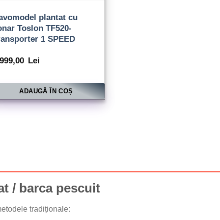
avomodel plantat cu
onar Toslon TF520-
ransporter 1 SPEED
.999,00
Lei
ADAUGĂ ÎN COȘ
at / barca pescuit
todele tradiționale: