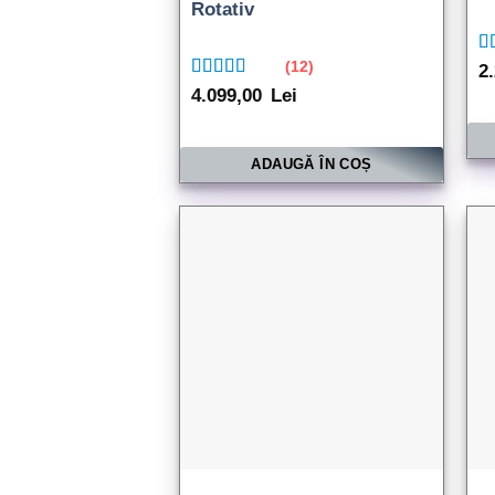
Rotativ
Ev
(12)
2
5.
Evaluat la
4.099,00
Lei
5.00
din 5
ADAUGĂ ÎN COȘ