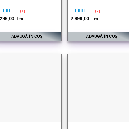
(1)
(2)
aluat la
Evaluat la
.299,00
Lei
2.999,00
Lei
00
din 5
5.00
din 5
ADAUGĂ ÎN COȘ
ADAUGĂ ÎN COȘ