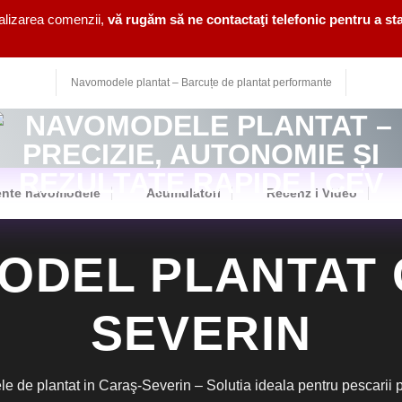
nalizarea comenzii,
vă rugăm să ne contactaţi telefonic pentru a sta
Navomodele plantat – Barcuțe de plantat performante
nte navomodele
Acumulatori
Recenzii Video
ODEL PLANTAT 
SEVERIN
de plantat in Caraş-Severin – Solutia ideala pentru pescarii pro