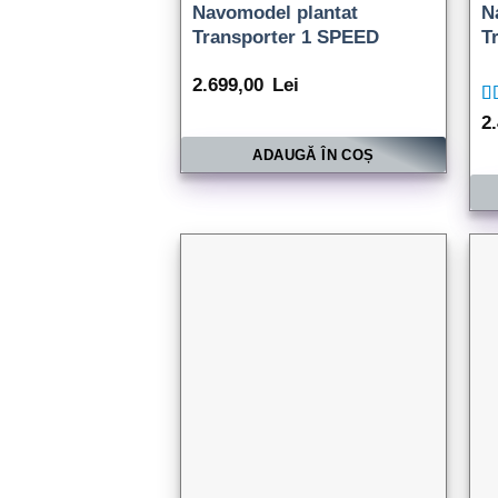
Navomodel plantat
N
Transporter 1 SPEED
T
2.699,00
Lei
Ev
2
5.
ADAUGĂ ÎN COȘ