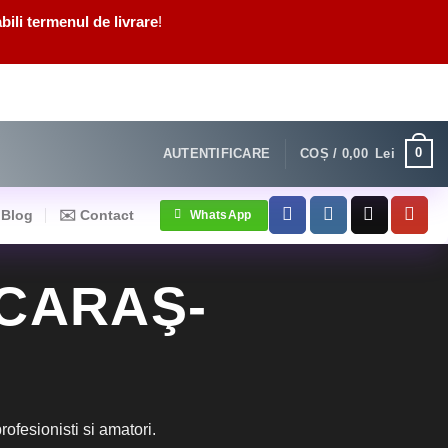
bili termenul de livrare
!
0
AUTENTIFICARE
COȘ /
0,00
Lei
Blog
✉️ Contact
WhatsApp
CARAŞ-
fesionisti si amatori.