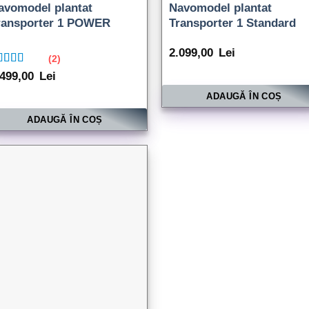
avomodel plantat
Navomodel plantat
ransporter 1 POWER
Transporter 1 Standard
2.099,00
Lei
(2)
aluat la
.499,00
Lei
00
din 5
ADAUGĂ ÎN COȘ
ADAUGĂ ÎN COȘ