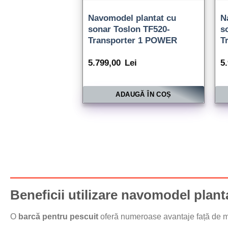
Navomodel plantat cu
N
sonar Toslon TF520-
s
Transporter 1 POWER
T
5.799,00
Lei
5
ADAUGĂ ÎN COȘ
Beneficii utilizare navomodel plant
O
barcă pentru pescuit
oferă numeroase avantaje față de me