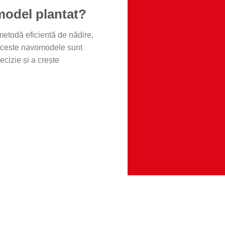
model plantat?
metodă eficientă de nădire,
 Aceste navomodele sunt
ecizie și a crește