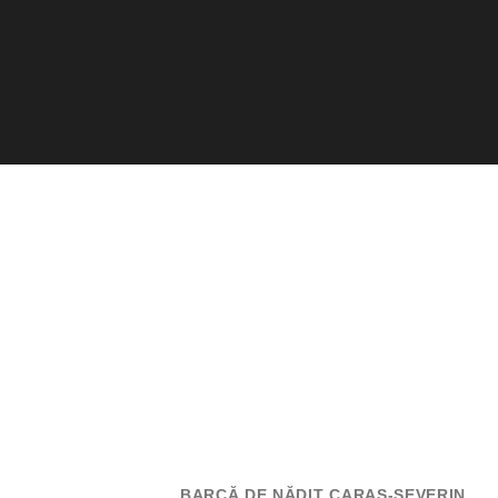
BARCĂ DE NĂDIT CARAŞ-SEVERIN