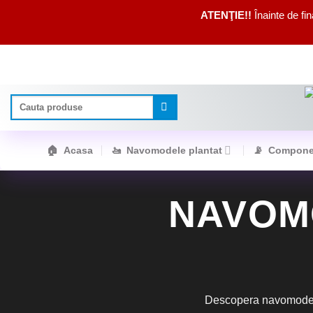
ATENŢIE!!
Înainte de fi
Skip
to
content
Caută
după:
🏠 Acasa
🚤 Navomodele plantat
📡 Compone
NAVOM
Descopera navomodele 