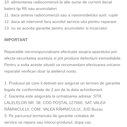
10. alimentarea radiocomenzii la alte surse de current decat
baterii tip R6 sau acumulatori
11. daca antena radiocomenzii sau a navomodelului sunt rupte
12. daca ati intervenit fara acordul service-ului pentru reparare
13. nu se acorda garantie pentru acumulator si incarcator
IMPORTANT
Reparatiile necorespunzatoare efectuate asupra aparatului pot
afecta securitatea acestuia si pot produce defectiuni iremediabile.
Pentru a evita aceste situatii va recomandam efectuarea oricaror
reparatii/ verificari doar la atelierul nostu.
1. Produsul pe care il detineti are asigurat un termen de garantie
legala de conformitate de 2 ani de la data achizitionarii.
2. Garantia este asigurata la urmatoarea adresa: STR.
LALELELOR NR. 38, COD POȘTAL 127660, SAT VALEA
RÂMNICULUI, COM. VALEA RÂMNICULUI, JUD Buzau
3. Pe parcursul termenului de garantie unitatea de
service va repara sau inlocui produsul, dupa caz.