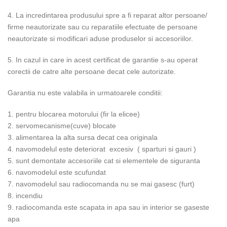
4. La incredintarea produsului spre a fi reparat altor persoane/
firme neautorizate sau cu reparatiile efectuate de persoane
neautorizate si modificari aduse produselor si accesoriilor.
5. In cazul in care in acest certificat de garantie s-au operat
corectii de catre alte persoane decat cele autorizate.
Garantia nu este valabila in urmatoarele conditii:
1. pentru blocarea motorului (fir la elicee)
2. servomecanisme(cuve) blocate
3. alimentarea la alta sursa decat cea originala
4. navomodelul este deteriorat excesiv ( sparturi si gauri )
5. sunt demontate accesoriile cat si elementele de siguranta
6. navomodelul este scufundat
7. navomodelul sau radiocomanda nu se mai gasesc (furt)
8. incendiu
9. radiocomanda este scapata in apa sau in interior se gaseste
apa