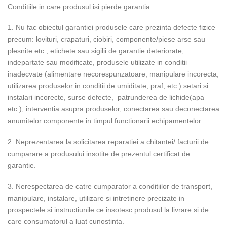
Conditiile in care produsul isi pierde garantia
1. Nu fac obiectul garantiei produsele care prezinta defecte fizice
precum: lovituri, crapaturi, ciobiri, componente/piese arse sau
plesnite etc., etichete sau sigilii de garantie deteriorate,
indepartate sau modificate, produsele utilizate in conditii
inadecvate (alimentare necorespunzatoare, manipulare incorecta,
utilizarea produselor in conditii de umiditate, praf, etc.) setari si
instalari incorecte, surse defecte, patrunderea de lichide(apa
etc.), interventia asupra produselor, conectarea sau deconectarea
anumitelor componente in timpul functionarii echipamentelor.
2. Neprezentarea la solicitarea reparatiei a chitantei/ facturii de
cumparare a produsului insotite de prezentul certificat de
garantie.
3. Nerespectarea de catre cumparator a conditiilor de transport,
manipulare, instalare, utilizare si intretinere precizate in
prospectele si instructiunile ce insotesc produsul la livrare si de
care consumatorul a luat cunostinta.