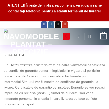
ATENŢIE!!
Înainte de finalizarea comenzii,
vă rugăm să ne
contactaţi telefonic pentru a stabili termenul de livrare
!
Skip
to
content
0
8. GARANTII
8.1. Toate Bunurile comercializate de catre Vanzatorul beneficiaza
de conditii de garantie conform legislatiei in vigoare si politicilor
comerciale ale Vanzatorului. Bunurile achizitionate prin
intermediul Site-ului vor fi insotite de certificate de garantie, la
livrare. Certificatele de garantie ce insotesc Bunurile se vor regasi
impreuna cu recipisa (AWB-ul) firmei de curierat, sau vor fi
inmanate personal, in situatia in care livrarea se face cu flota
proprie de transport.