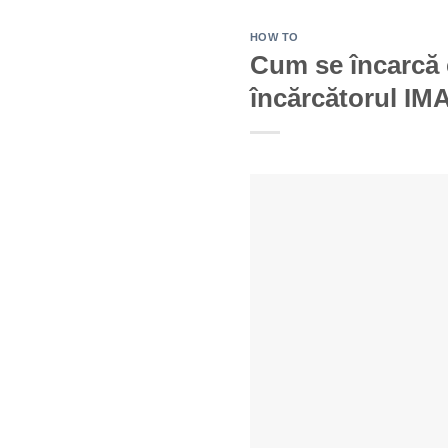
HOW TO
Cum se încarcă 
încărcătorul IM