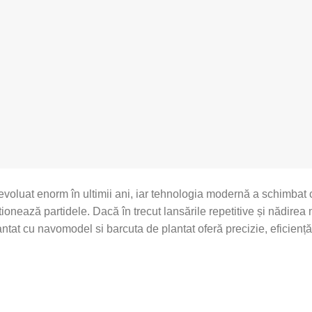
evoluat enorm în ultimii ani, iar tehnologia modernă a schimbat
stionează partidele. Dacă în trecut lansările repetitive și nădire
antat cu navomodel si barcuta de plantat oferă precizie, eficiență