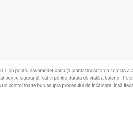
i Li-Ion pentru navomodel-bărcuţă plantat Încărcarea corectă a 
t pentru siguranță, cât și pentru durata de viață a bateriei. Fol
ră un control foarte bun asupra procesului de încărcare, însă fiec
]