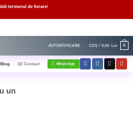
bili termenul de livrare
!
0
AUTENTIFICARE
COȘ /
0,00
Lei
Blog
✉️ Contact
WhatsApp
ru un