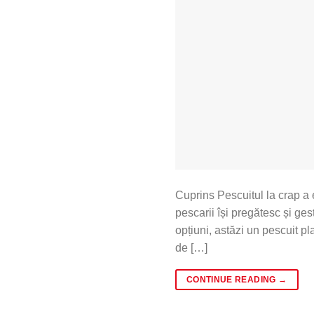
Cuprins Pescuitul la crap a 
pescarii își pregătesc și ge
opțiuni, astăzi un pescuit pl
de […]
CONTINUE READING
→