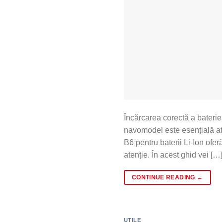
Încărcarea corectă a baterie
navomodel este esențială atâ
B6 pentru baterii Li-Ion ofe
atenție. În acest ghid vei […
CONTINUE READING
→
UTILE