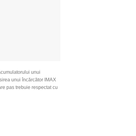
acumulatorului unui
osirea unui încărcător IMAX
are pas trebuie respectat cu