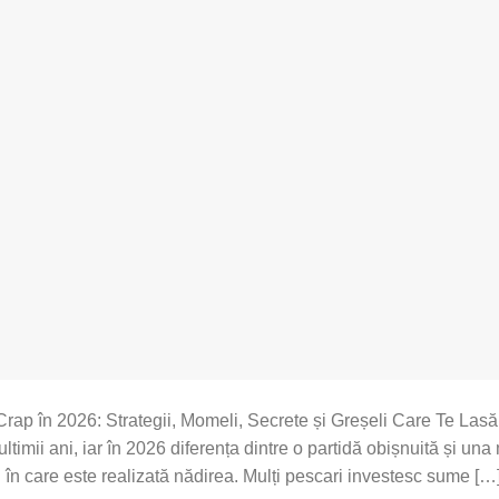
rap în 2026: Strategii, Momeli, Secrete și Greșeli Care Te Lasă
ltimii ani, iar în 2026 diferența dintre o partidă obișnuită și un
 în care este realizată nădirea. Mulți pescari investesc sume […