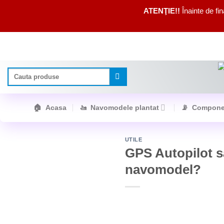
ATENŢIE!!
Înainte de fi
Skip
to
content
Caută
după:
🏠 Acasa
🚤 Navomodele plantat
📡 Compone
UTILE
GPS Autopilot s
navomodel?