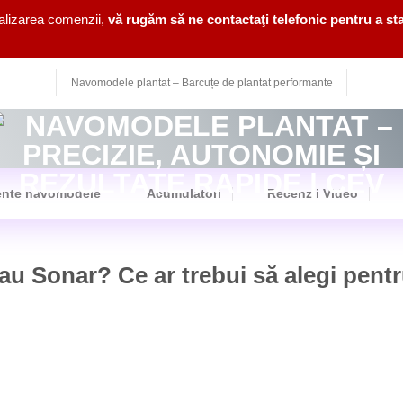
nalizarea comenzii,
vă rugăm să ne contactaţi telefonic pentru a sta
Navomodele plantat – Barcuțe de plantat performante
nte navomodele
Acumulatori
Recenzii Video
au Sonar? Ce ar trebui să alegi pent