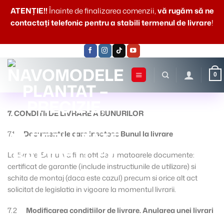
ATENŢIE!!
Înainte de finalizarea comenzii,
vă rugăm să ne
contactaţi telefonic pentru a stabili termenul de livrare
!
Skip
to
content
0
7. CONDITII DE LIVRARE A BUNURILOR
7.1
Documentele care insotesc Bunul la livrare
La livrare, Bunul va fi insotit de urmatoarele documente:
certificat de garantie (include instructiunile de utilizare) si
schita de montaj (daca este cazul) precum si orice alt act
solicitat de legislatia in vigoare la momentul livrarii.
7.2
Modificarea conditiilor de livrare. Anularea unei livrari