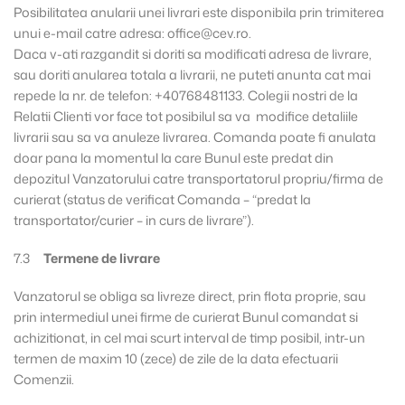
Posibilitatea anularii unei livrari este disponibila prin trimiterea
unui e-mail catre adresa: office@cev.ro.
Daca v-ati razgandit si doriti sa modificati adresa de livrare,
sau doriti anularea totala a livrarii, ne puteti anunta cat mai
repede la nr. de telefon: +40768481133. Colegii nostri de la
Relatii Clienti vor face tot posibilul sa va modifice detaliile
livrarii sau sa va anuleze livrarea. Comanda poate fi anulata
doar pana la momentul la care Bunul este predat din
depozitul Vanzatorului catre transportatorul propriu/firma de
curierat (status de verificat Comanda – “predat la
transportator/curier – in curs de livrare”).
7.3
Termene de livrare
Vanzatorul se obliga sa livreze direct, prin flota proprie, sau
prin intermediul unei firme de curierat Bunul comandat si
achizitionat, in cel mai scurt interval de timp posibil, intr-un
termen de maxim 10 (zece) de zile de la data efectuarii
Comenzii.