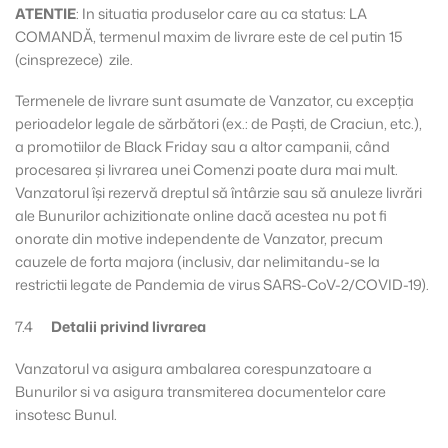
ATENTIE
: In situatia produselor care au ca status: LA
COMANDĂ, termenul maxim de livrare este de cel putin 15
(cinsprezece) zile.
Termenele de livrare sunt asumate de Vanzator, cu excepţia
perioadelor legale de sărbători (ex.: de Paşti, de Craciun, etc.),
a promotiilor de Black Friday sau a altor campanii, când
procesarea şi livrarea unei Comenzi poate dura mai mult.
Vanzatorul își rezervă dreptul să întârzie sau să anuleze livrări
ale Bunurilor achizitionate online dacă acestea nu pot fi
onorate din motive independente de Vanzator, precum
cauzele de forta majora (inclusiv, dar nelimitandu-se la
restrictii legate de Pandemia de virus SARS-CoV-2/COVID-19).
7.4
Detalii privind livrarea
Vanzatorul va asigura ambalarea corespunzatoare a
Bunurilor si va asigura transmiterea documentelor care
insotesc Bunul.