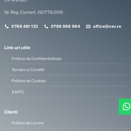
Nr. Reg. Comert: J10/775/2019
0768 481 133
0799 996 994
office@cev.ro
Link-uri utile
Politica de Confidentialitate
Termeni si Conditii
Politica de Cookies
A.N.P.C.
Clienti
Politica de Livrare