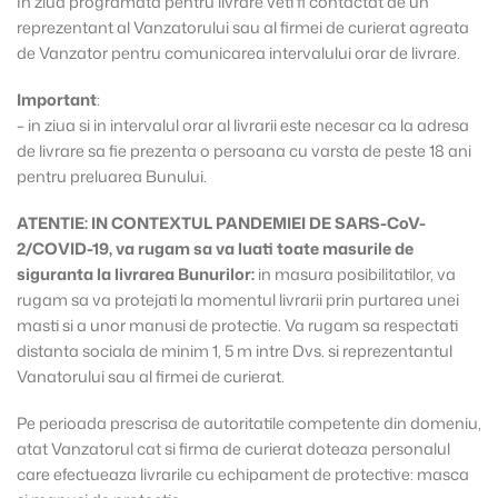
In ziua programata pentru livrare veti fi contactat de un
reprezentant al Vanzatorului sau al firmei de curierat agreata
de Vanzator pentru comunicarea intervalului orar de livrare.
Important
:
– in ziua si in intervalul orar al livrarii este necesar ca la adresa
de livrare sa fie prezenta o persoana cu varsta de peste 18 ani
pentru preluarea Bunului.
ATENTIE: IN CONTEXTUL PANDEMIEI DE SARS-CoV-
2/COVID-19, va rugam sa va luati toate masurile de
siguranta la livrarea Bunurilor:
in masura posibilitatilor, va
rugam sa va protejati la momentul livrarii prin purtarea unei
masti si a unor manusi de protectie. Va rugam sa respectati
distanta sociala de minim 1, 5 m intre Dvs. si reprezentantul
Vanatorului sau al firmei de curierat.
Pe perioada prescrisa de autoritatile competente din domeniu,
atat Vanzatorul cat si firma de curierat doteaza personalul
care efectueaza livrarile cu echipament de protective: masca