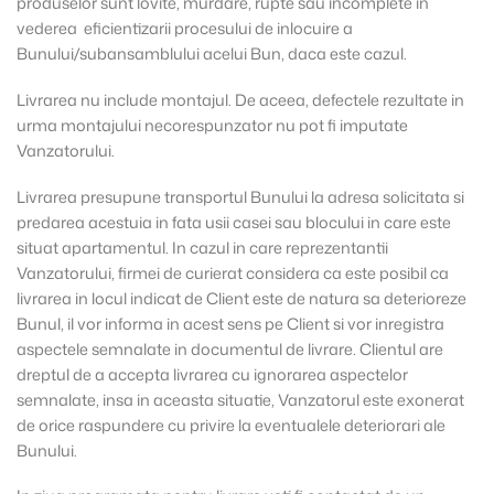
produselor sunt lovite, murdare, rupte sau incomplete in
vederea eficientizarii procesului de inlocuire a
Bunului/subansamblului acelui Bun, daca este cazul.
Livrarea nu include montajul. De aceea, defectele rezultate in
urma montajului necorespunzator nu pot fi imputate
Vanzatorului.
Livrarea presupune transportul Bunului la adresa solicitata si
predarea acestuia in fata usii casei sau blocului in care este
situat apartamentul. In cazul in care reprezentantii
Vanzatorului, firmei de curierat considera ca este posibil ca
livrarea in locul indicat de Client este de natura sa deterioreze
Bunul, il vor informa in acest sens pe Client si vor inregistra
aspectele semnalate in documentul de livrare. Clientul are
dreptul de a accepta livrarea cu ignorarea aspectelor
semnalate, insa in aceasta situatie, Vanzatorul este exonerat
de orice raspundere cu privire la eventualele deteriorari ale
Bunului.