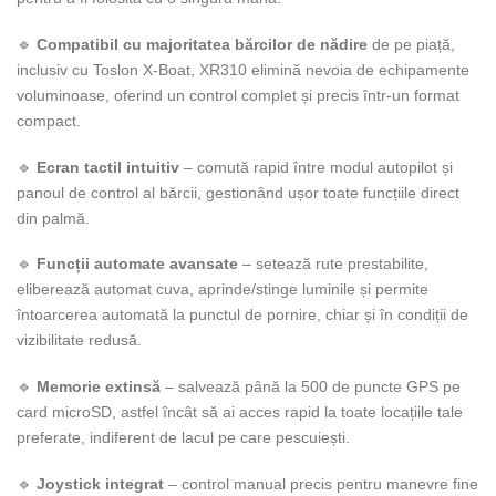
🔹
Compatibil cu majoritatea bărcilor de nădire
de pe piață,
inclusiv cu Toslon X-Boat, XR310 elimină nevoia de echipamente
voluminoase, oferind un control complet și precis într-un format
compact.
🔹
Ecran tactil intuitiv
– comută rapid între modul autopilot și
panoul de control al bărcii, gestionând ușor toate funcțiile direct
din palmă.
🔹
Funcții automate avansate
– setează rute prestabilite,
eliberează automat cuva, aprinde/stinge luminile și permite
întoarcerea automată la punctul de pornire, chiar și în condiții de
vizibilitate redusă.
🔹
Memorie extinsă
– salvează până la 500 de puncte GPS pe
card microSD, astfel încât să ai acces rapid la toate locațiile tale
preferate, indiferent de lacul pe care pescuiești.
🔹
Joystick integrat
– control manual precis pentru manevre fine