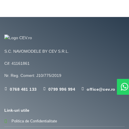
S.C. NAVOMODELE BY CEV S.R.L.
Cif: 41161861
Nr. Reg. Comert: J10/775/2019
0768 481 133
0799 996 994
office@cev.ro
Link-uri utile
Politica de Confidentialitate