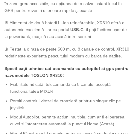
în zone greu accesibile, cu opțiunea de a salva instant locul în
GPS pentru reveniri ulterioare rapide și exacte.
🔋 Alimentat de două baterii Li-Ion reîncărcabile, XR310 oferă o
autonomie excelentă. Iar cu portul
USB-C
, îl poți încărca ușor de
la powerbank, mașină sau acasă între sesiuni.
📡 Testat la o rază de peste 500 m, cu 8 canale de control, XR310
redefinește experiența pescuitului modern cu barca de nădire.
Specificaţii tehnice radiocomanda cu autopilot si gps pentru
navomodele TOSLON XR310:
Fiabilitate ridicată, telecomandă cu 8 canale, acceptă
funcționalitatea MIXER
Porniți controlul vitezei de croazieră printr-un singur clic pe
joystick
Modul Autopilot, permite acțiuni multiple, cum ar fi eliberarea
cuvei și întoarcerea automată la punctul Home (Acasă)
Modul [Quiet-reach] permite ambarcațiunii să se deplaseze cu