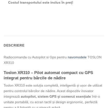
Costul transportului este inclus în preţ!
DESCRIERE
Radiocomanda cu Autopilot si Gps pentru
navomodele
TOSLON
XR310
Toslon XR310 – Pilot automat compact cu GPS
integrat pentru bărcile de nădire
Toslon XR310 este soluția completă, inteligentă și ușor de utilizat
pentru controlul bărcilor de nădire. Acest dispozitiv inovator
integrează
autopilot, sistem GPS și comenzi esențiale
într-o
unitate portabilă, cu ecran tactil și design ergonomic, perfectă
pentru a fi folosită cu o singură mână.