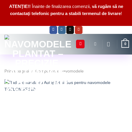
ATENŢIE!!
Înainte de finalizarea comenzii,
vă rugăm să ne
contactaţi telefonic pentru a stabili termenul de livrare
!
Skip
to
content
0
Prima pagină
/
Componente navomodele